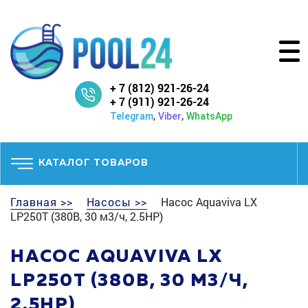
+ 7 (812) 921-26-24
+ 7 (911) 921-26-24
,
,
Telegram
Viber
WhatsApp
КАТАЛОГ ТОВАРОВ
Главная >>
Насосы >>
Насос Aquaviva LX
LP250T (380В, 30 м3/ч, 2.5НР)
НАСОС AQUAVIVA LX
LP250T (380В, 30 М3/Ч,
2.5НР)