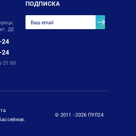
ПОДПИСКА
орецк,
лит. ДЕ
-24
-24
о 21:00
нта
© 2011 - 2026 ПУЛ24
бассейнов.