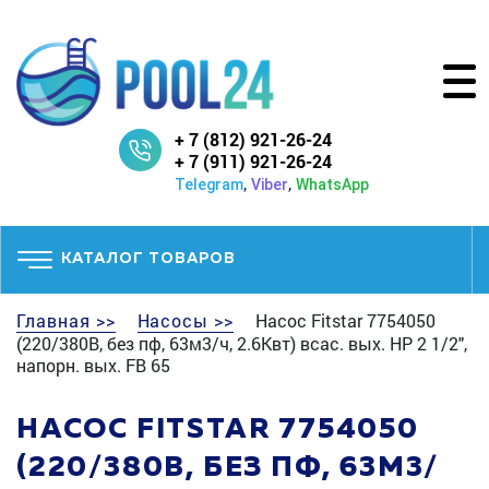
+ 7 (812) 921-26-24
+ 7 (911) 921-26-24
,
,
Telegram
Viber
WhatsApp
КАТАЛОГ ТОВАРОВ
Главная >>
Насосы >>
Насос Fitstar 7754050
(220/380В, без пф, 63м3/ч, 2.6Квт) всас. вых. НР 2 1/2",
напорн. вых. FB 65
НАСОС FITSTAR 7754050
(220/380В, БЕЗ ПФ, 63М3/