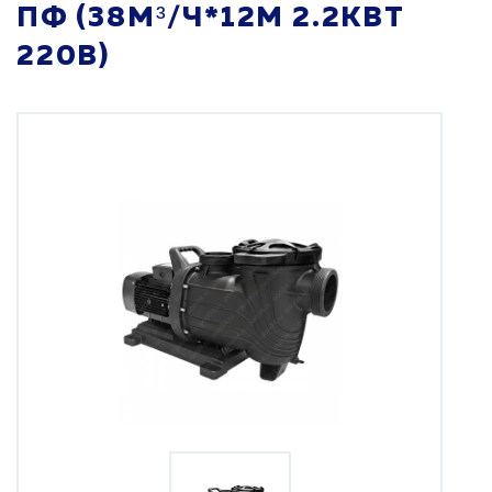
ПФ (38М³/Ч*12М 2.2КВТ
220В)