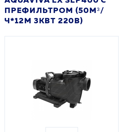
AQUAVIVA LX SLP400 С
ПРЕФИЛЬТРОМ (50М³/
Ч*12М 3КВТ 220В)