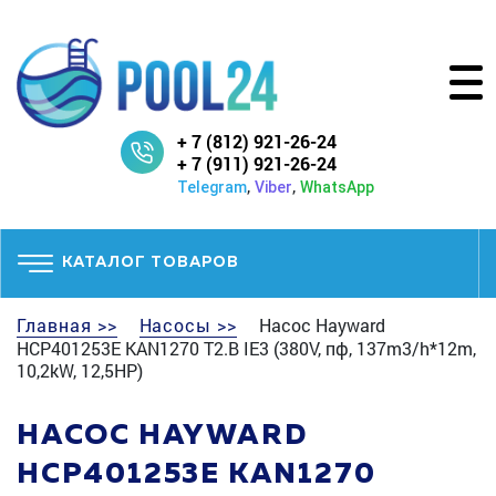
+ 7 (812) 921-26-24
+ 7 (911) 921-26-24
,
,
Telegram
Viber
WhatsApp
КАТАЛОГ ТОВАРОВ
Главная >>
Насосы >>
Насос Hayward
HCP401253E KAN1270 T2.B IE3 (380V, пф, 137m3/h*12m,
10,2kW, 12,5HP)
НАСОС HAYWARD
HCP401253E KAN1270