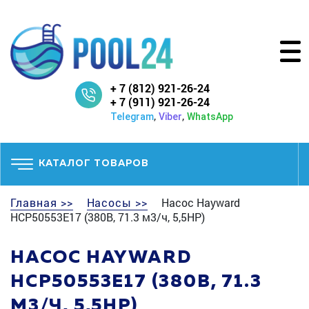
+ 7 (812) 921-26-24
+ 7 (911) 921-26-24
,
,
Telegram
Viber
WhatsApp
КАТАЛОГ ТОВАРОВ
Главная >>
Насосы >>
Насос Hayward
HCP50553E17 (380В, 71.3 м3/ч, 5,5HP)
НАСОС HAYWARD
HCP50553E17 (380В, 71.3
М3/Ч, 5,5HP)