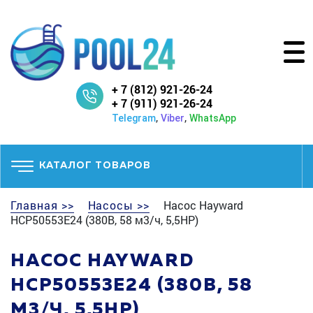
+ 7 (812) 921-26-24
+ 7 (911) 921-26-24
,
,
Telegram
Viber
WhatsApp
КАТАЛОГ ТОВАРОВ
Главная >>
Насосы >>
Насос Hayward
HCP50553E24 (380В, 58 м3/ч, 5,5HP)
НАСОС HAYWARD
HCP50553E24 (380В, 58
М3/Ч, 5,5HP)