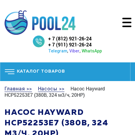
+ 7 (812) 921-26-24
+ 7 (911) 921-26-24
,
,
Telegram
Viber
WhatsApp
КАТАЛОГ ТОВАРОВ
Главная >>
Насосы >>
Насос Hayward
HCP52253E7 (380В, 324 м3/ч, 20HP)
НАСОС HAYWARD
HCP52253E7 (380В, 324
М3/Ч, 20HP)