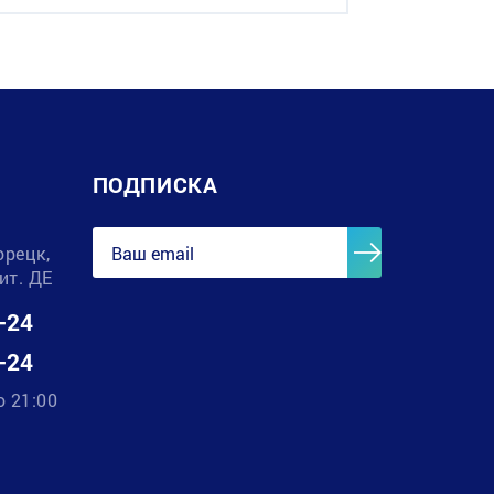
ПОДПИСКА
орецк,
лит. ДЕ
-24
-24
о 21:00