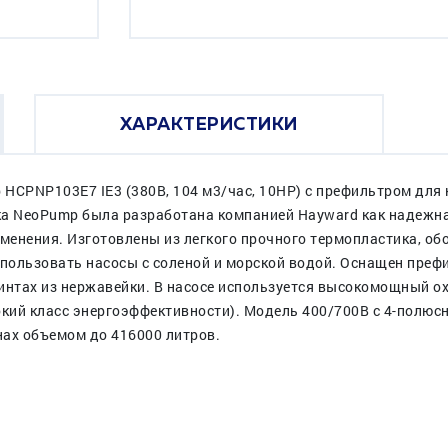
ХАРАКТЕРИСТИКИ
CPNP103E7 IE3 (380В, 104 м3/час, 10HP) c префильтром для 
ка NeoPump была разработана компанией Hayward как надежн
енения. Изготовлены из легкого прочного термопластика, об
спользовать насосы с соленой и морской водой. Оснащен пре
винтах из нержавейки. В насосе используется высокомощный
окий класс энергоэффективности). Модель 400/700В с 4-полюс
нах объемом до 416000 литров.