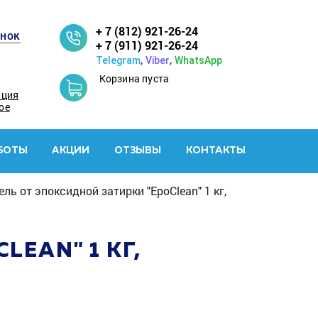
+ 7 (812) 921-26-24
онок
+ 7 (911) 921-26-24
,
,
Telegram
Viber
WhatsApp
Корзина пуста
ация
ое
БОТЫ
АКЦИИ
ОТЗЫВЫ
КОНТАКТЫ
ль от эпоксидной затирки "EpoClean" 1 кг,
EAN" 1 КГ,