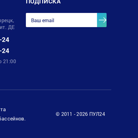
ПОДПИСКА
орецк,
лит. ДЕ
-24
-24
о 21:00
нта
© 2011 - 2026 ПУЛ24
бассейнов.