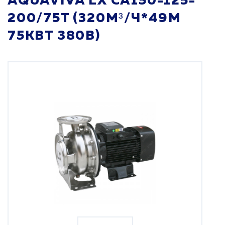
AQUAVIVA LX CA150-125-
200/75T (320М³/Ч*49М
75КВТ 380В)