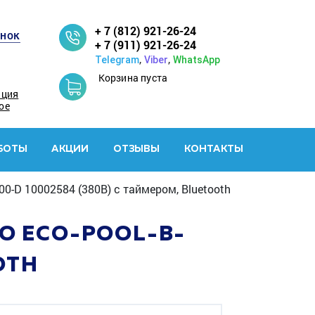
+ 7 (812) 921-26-24
онок
+ 7 (911) 921-26-24
,
,
Telegram
Viber
WhatsApp
Корзина пуста
ация
ое
БОТЫ
АКЦИИ
ОТЗЫВЫ
КОНТАКТЫ
-D 10002584 (380В) с таймером, Bluetooth
O ECO-POOL-B-
OTH