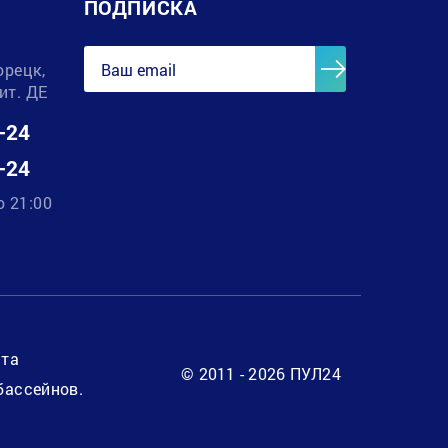
ПОДПИСКА
орецк,
лит. ДЕ
-24
-24
о 21:00
нта
© 2011 - 2026 ПУЛ24
бассейнов.