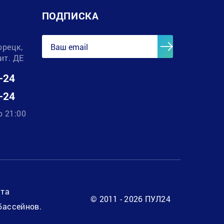
ПОДПИСКА
орецк,
лит. ДЕ
-24
-24
о 21:00
нта
© 2011 - 2026 ПУЛ24
бассейнов.