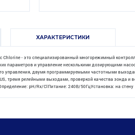
ХАРАКТЕРИСТИКИ
ic Chlorine - это специализированный многорежимный контрол
ских параметров и управление несколькими дозирующими насо
о управления, двумя программируемыми частотными выхода
US, тремя релейными выходами, проверкой качества зонда и 
Определение: pH/Rx/ClПитание: 240В/50ГцУстановка: на стену