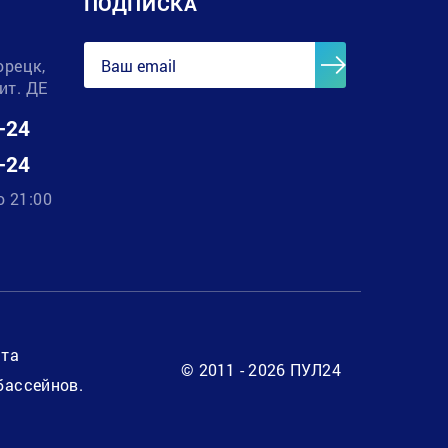
ПОДПИСКА
орецк,
лит. ДЕ
-24
-24
о 21:00
нта
© 2011 - 2026 ПУЛ24
бассейнов.