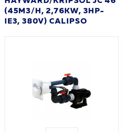
HAYWARD/KRIPSOL JC 46
(45M3/H, 2,76KW, 3HP-
IE3, 380V) CALIPSO