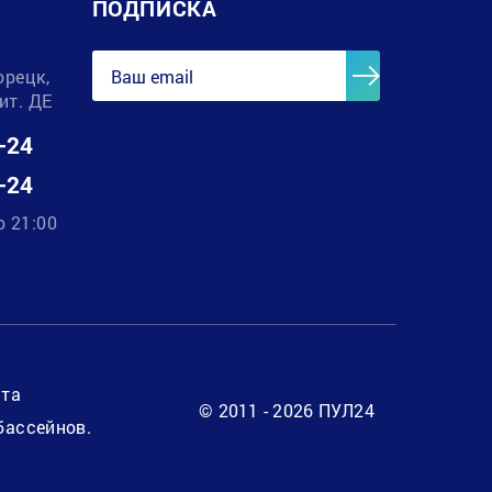
ПОДПИСКА
орецк,
лит. ДЕ
-24
-24
о 21:00
нта
© 2011 - 2026 ПУЛ24
бассейнов.