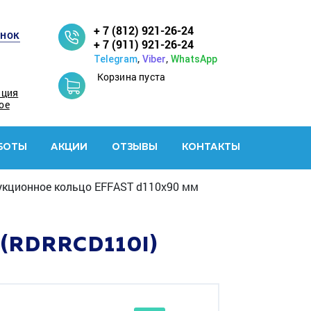
+ 7 (812) 921-26-24
онок
+ 7 (911) 921-26-24
,
,
Telegram
Viber
WhatsApp
Корзина пуста
ация
ое
БОТЫ
АКЦИИ
ОТЗЫВЫ
КОНТАКТЫ
кционное кольцо EFFAST d110x90 мм
(RDRRCD110I)