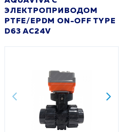
AQUAVIVA С
ЭЛЕКТРОПРИВОДОМ
PTFE/EPDM ON-OFF TYPE
D63 AC24V