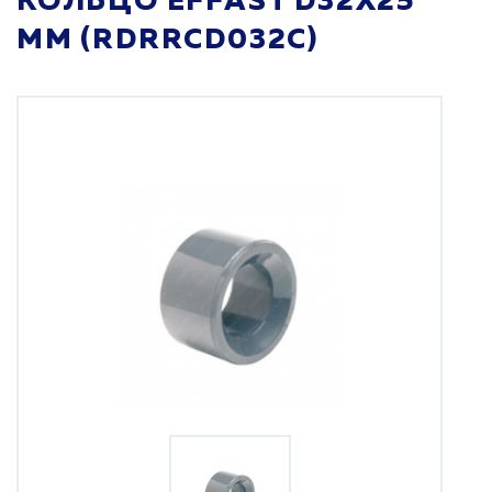
КОЛЬЦО EFFAST D32X25
ММ (RDRRCD032C)