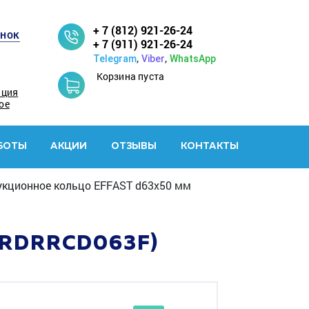
+ 7 (812) 921-26-24
онок
+ 7 (911) 921-26-24
,
,
Telegram
Viber
WhatsApp
Корзина пуста
ация
ое
БОТЫ
АКЦИИ
ОТЗЫВЫ
КОНТАКТЫ
кционное кольцо EFFAST d63x50 мм
(RDRRCD063F)