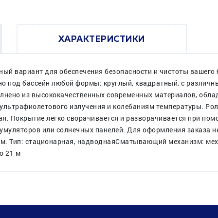
ХАРАКТЕРИСТИКИ
ьный вариант для обеспечения безопасности и чистоты вашего
о под бассейн любой формы: круглый, квадратный, с различн
лнено из высококачественных современных материалов, обл
льтрафиолетового излучения и колебаниям температуры. Ролет
ная. Покрытие легко сворачивается и разворачивается при по
кумуляторов или солнечных панелей. Для оформления заказа 
ом. Тип: стационарная, надводнаяСматывающий механизм: ме
о 21 м