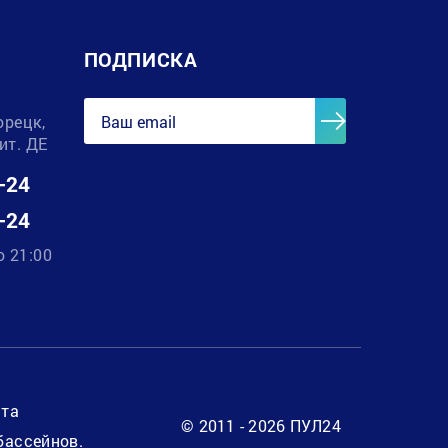
ПОДПИСКА
орецк,
лит. ДЕ
-24
-24
о 21:00
нта
© 2011 - 2026 ПУЛ24
бассейнов.