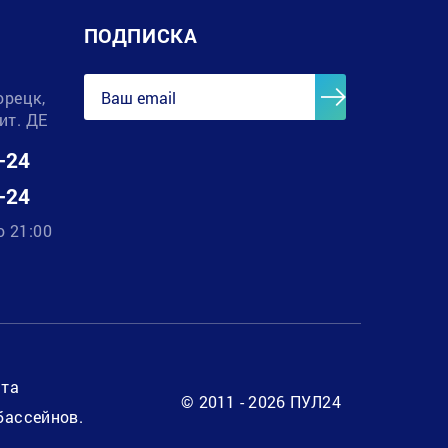
ПОДПИСКА
орецк,
лит. ДЕ
-24
-24
о 21:00
нта
© 2011 - 2026 ПУЛ24
бассейнов.