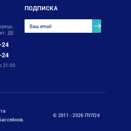
ПОДПИСКА
орецк,
лит. ДЕ
-24
-24
о 21:00
нта
© 2011 - 2026 ПУЛ24
бассейнов.