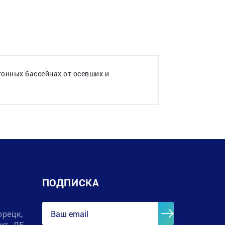
тонных бассейнах от осевших и
ПОДПИСКА
орецк,
лит. ДЕ