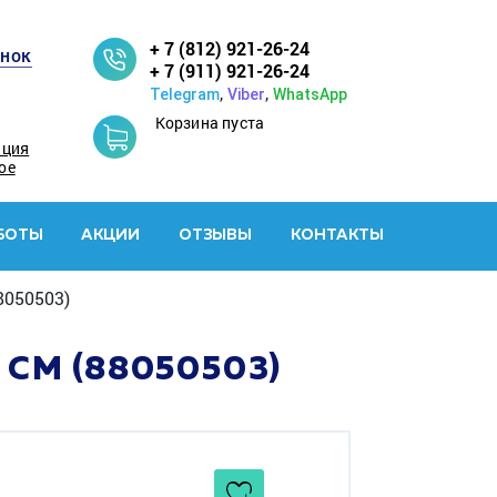
+ 7 (812) 921-26-24
онок
+ 7 (911) 921-26-24
,
,
Telegram
Viber
WhatsApp
Корзина пуста
ация
ое
БОТЫ
АКЦИИ
ОТЗЫВЫ
КОНТАКТЫ
8050503)
 СМ (88050503)