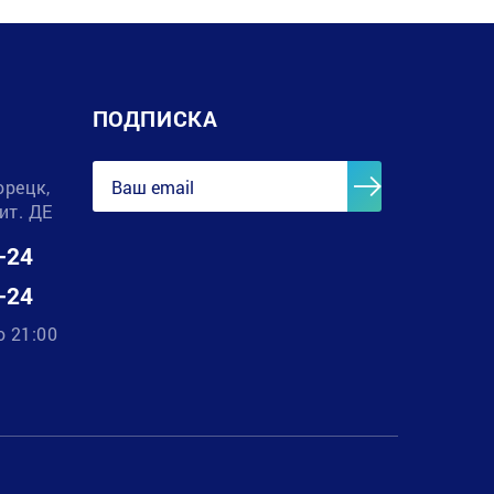
ПОДПИСКА
орецк,
лит. ДЕ
-24
-24
о 21:00