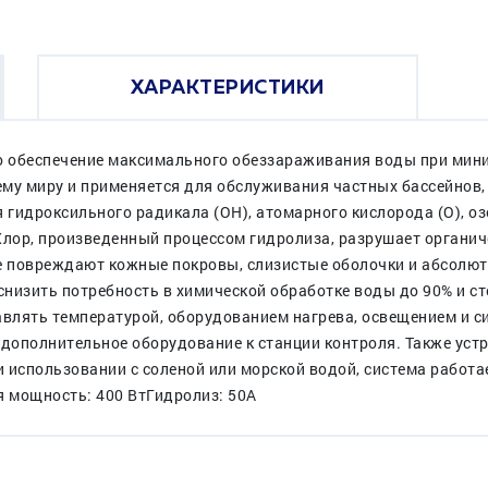
ХАРАКТЕРИСТИКИ
 это обеспечение максимального обеззараживания воды при мин
му миру и применяется для обслуживания частных бассейнов, 
гидроксильного радикала (ОН), атомарного кислорода (О), озо
Хлор, произведенный процессом гидролиза, разрушает органи
 повреждают кожные покровы, слизистые оболочки и абсолют
 снизить потребность в химической обработке воды до 90% и с
авлять температурой, оборудованием нагрева, освещением и 
 дополнительное оборудование к станции контроля. Также уст
и использовании с соленой или морской водой, система работае
 мощность: 400 ВтГидролиз: 50А