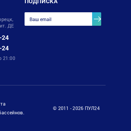
ПОДПИСКА
орецк,
лит. ДЕ
-24
-24
о 21:00
нта
© 2011 - 2026 ПУЛ24
бассейнов.