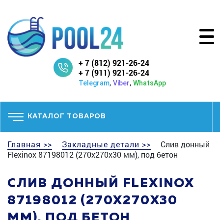
+ 7 (812) 921-26-24
+ 7 (911) 921-26-24
,
,
Telegram
Viber
WhatsApp
КАТАЛОГ ТОВАРОВ
Главная >>
Закладные детали >>
Слив донный
Flexinox 87198012 (270х270х30 мм), под бетон
СЛИВ ДОННЫЙ FLEXINOX
87198012 (270Х270Х30
ММ), ПОД БЕТОН