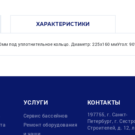
ХАРАКТЕРИСТИКИ
0мм под уплотнительное кольцо. Диаметр: 225х160 ммУгол: 9
УСЛУГИ
КОНТАКТЫ
197755, г. Санкт-
в
Сервис бассейнов
Петербург, г. Сестр
ата
Ремонт оборудования
Строителей, д. 12, 
и чаши