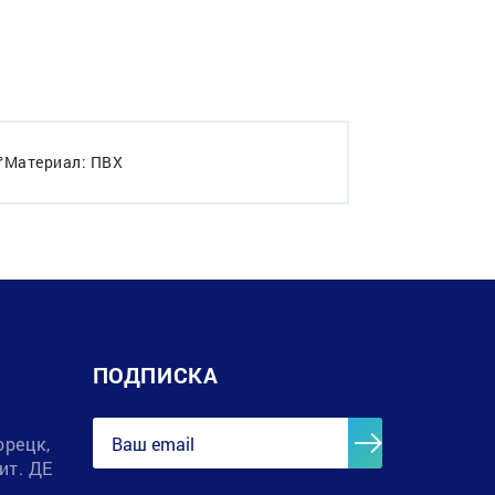
0°Материал: ПВХ
ПОДПИСКА
орецк,
лит. ДЕ