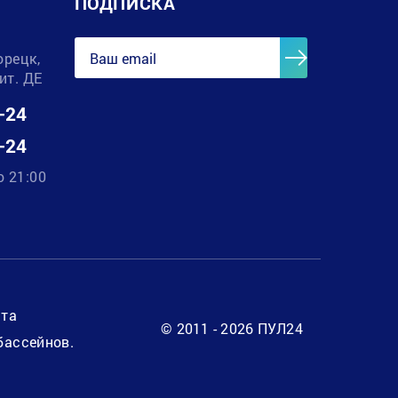
ПОДПИСКА
орецк,
лит. ДЕ
-24
-24
о 21:00
нта
© 2011 - 2026 ПУЛ24
бассейнов.