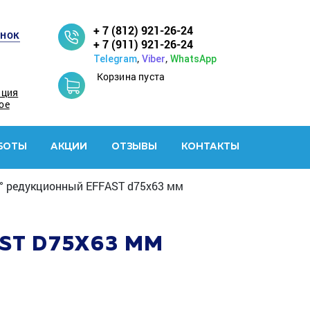
+ 7 (812) 921-26-24
онок
+ 7 (911) 921-26-24
,
,
Telegram
Viber
WhatsApp
Корзина пуста
ация
ое
БОТЫ
АКЦИИ
ОТЗЫВЫ
КОНТАКТЫ
0° редукционный EFFAST d75x63 мм
ST D75X63 ММ