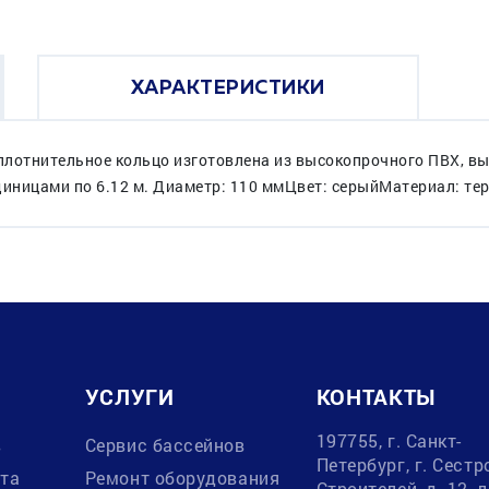
ХАРАКТЕРИСТИКИ
уплотнительное кольцо изготовлена из высокопрочного ПВХ, в
 единицами по 6.12 м. Диаметр: 110 ммЦвет: серыйМатериал: т
УСЛУГИ
КОНТАКТЫ
197755, г. Санкт-
в
Сервис бассейнов
Петербург, г. Сестр
ата
Ремонт оборудования
Строителей, д. 12, 