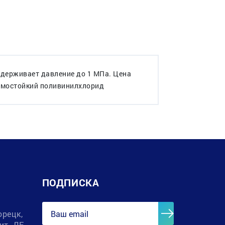
ыдерживает давление до 1 МПа. Цена
ермостойкий поливинилхлорид
ПОДПИСКА
орецк,
лит. ДЕ