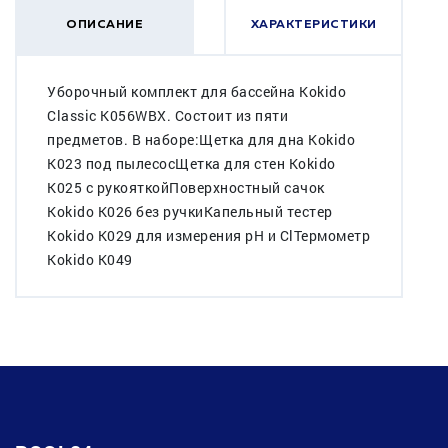
ОПИСАНИЕ
ХАРАКТЕРИСТИКИ
Уборочный комплект для бассейна Kokido
Classic K056WBX. Состоит из пяти
предметов. В наборе:Щетка для дна Kokido
K023 под пылесосЩетка для стен Kokido
K025 с рукояткойПоверхностный сачок
Kokido K026 без ручкиКапельный тестер
Kokido K029 для измерения pH и ClТермометр
Kokido K049