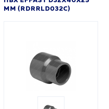
ПВХ EFFAST D32X40X25
ММ (RDRRLD032C)