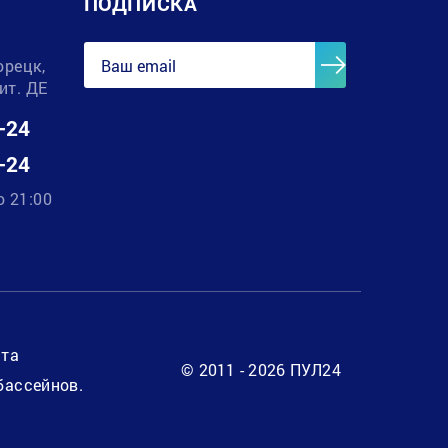
ПОДПИСКА
орецк,
лит. ДЕ
-24
-24
о 21:00
нта
© 2011 - 2026 ПУЛ24
бассейнов.