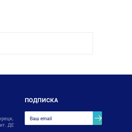
ПОДПИСКА
орецк,
лит. ДЕ