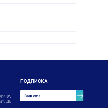
ПОДПИСКА
орецк,
лит. ДЕ