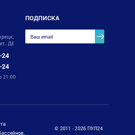
ПОДПИСКА
орецк,
лит. ДЕ
-24
-24
о 21:00
нта
© 2011 - 2026 ПУЛ24
бассейнов.